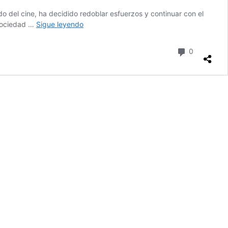
do del cine, ha decidido redoblar esfuerzos y continuar con el
7º
 sociedad …
Sigue leyendo
Festival
Consuegra
comentari
0
En
Corto
2020.
Bases
de
Participación.