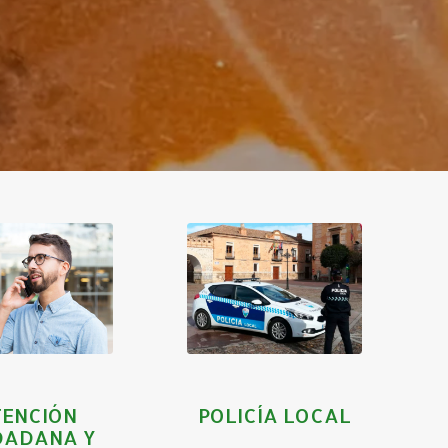
RECTORIO
POLICÍA
DE
925481005
NTACTOS
ENCIÓN
POLICÍA LOCAL
DADANA Y