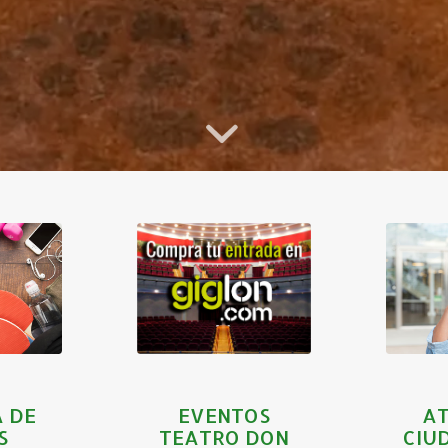
EVENTOS
VA
DI
TEATRO
TA
DON
IVA
CO
QUIJOTE
EVENTOS
 DE
AT
TEATRO DON
S
CIU