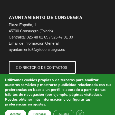
AYUNTAMIENTO DE CONSUEGRA
Plaza España, 1
45700 Consuegra (Toledo)
Centralita: 925 48 01 85 / 925 47 91 30
Email de Información General:
ayuntamiento@aytoconsuegra.es
DIRECTORIO DE CONTACTOS
Utilizamos cookies propias y de terceros para analizar
nuestros servicios y mostrarte publicidad relacionada con tus
preferencias en base a un perfil elaborado a partir de tus
hábitos de navegación (por ejemplo, páginas visitadas).
Puedes obtener más información y configurar tus
preferencias en
ajustes
.
© Copyright - Ayuntamiento de Consuegra (Toledo) | Portal municipal.
Cerrar el banner de 
Aceptar
Rechazar
Ajustes
Aviso Legal
Política de Cookies
Política de Privacidad