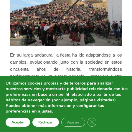
En su larga andadura, la fiesta ha ido adaptándose a los
cambios, evolucionando junto con la sociedad en estos
cincuenta años de historia, transformándose
paulatinamente de un evento agrícola – ganadero a otro
Utilizamos cookies propias y de terceros para analizar
de características turísticas – comercial, según ha ido
nuestros servicios y mostrarte publicidad relacionada con tus
cambiando el tejido social de los visitantes y de las
preferencias en base a un perfil elaborado a partir de tus
personas que lo sustentan.
hábitos de navegación (por ejemplo, páginas visitadas).
Puedes obtener más información y configurar tus
El alma de esta fiesta son sus actos, creados de tal forma
preferencias en
ajustes
.
que aunaran interés, tradición y peculariedad,
Cerrar el banner de 
recuperando viejas tradiciones e incluso sirviendo como
Aceptar
Rechazar
Ajustes
catalizador para la recuperación de un cultivo que es seña