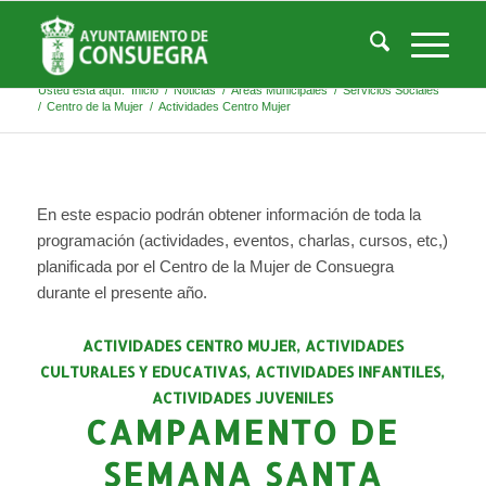
Listado de la categoría: Actividades Centro
Mujer
Usted está aquí:
Inicio
/
Noticias
/
Áreas Municipales
/
Servicios Sociales
/
Centro de la Mujer
/
Actividades Centro Mujer
En este espacio podrán obtener información de toda la
programación (actividades, eventos, charlas, cursos, etc,)
planificada por el Centro de la Mujer de Consuegra
durante el presente año.
ACTIVIDADES CENTRO MUJER
,
ACTIVIDADES
CULTURALES Y EDUCATIVAS
,
ACTIVIDADES INFANTILES
,
ACTIVIDADES JUVENILES
CAMPAMENTO DE
SEMANA SANTA