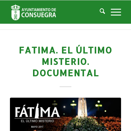
Noticias
Usted está aquí:
Inicio
/
Noticias
/
Áreas Municipales
/
Cultura
/
Teatro Don Quijote
/
Histórico de Eventos Teatro
/
Fatima. El Último Misterio. Documental
FATIMA. EL ÚLTIMO
MISTERIO.
DOCUMENTAL