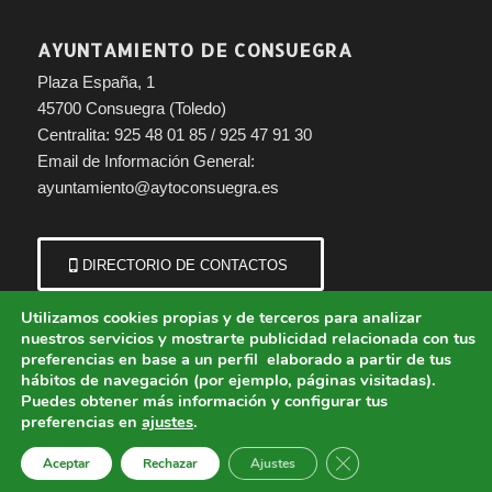
AYUNTAMIENTO DE CONSUEGRA
Plaza España, 1
45700 Consuegra (Toledo)
Centralita: 925 48 01 85 / 925 47 91 30
Email de Información General:
ayuntamiento@aytoconsuegra.es
DIRECTORIO DE CONTACTOS
Utilizamos cookies propias y de terceros para analizar
nuestros servicios y mostrarte publicidad relacionada con tus
preferencias en base a un perfil elaborado a partir de tus
hábitos de navegación (por ejemplo, páginas visitadas).
Puedes obtener más información y configurar tus
preferencias en
ajustes
.
© Copyright - Ayuntamiento de Consuegra (Toledo) | Portal municipal.
Cerrar el banner de 
Aceptar
Rechazar
Ajustes
Aviso Legal
Política de Cookies
Política de Privacidad
Protección de Datos
Política de Accesibilidad