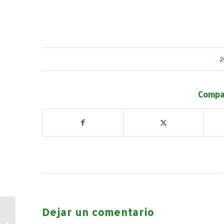
2
Compar
Dejar un comentario
III Jornada Deportiva
Cofrade Consuegra