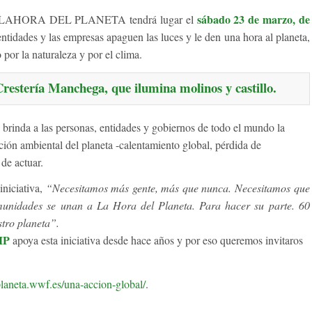
sábado 23 de marzo, de
LAHORA DEL PLANETA
tendrá lugar el
entidades y las empresas apaguen las luces y le den una hora al planeta,
por la naturaleza y por el clima.
estería Manchega, que ilumina molinos y castillo.
inda a las personas, entidades y gobiernos de todo el mundo la
ión ambiental del planeta -calentamiento global, pérdida de
de actuar.
niciativa,
“Necesitamos más gente, más que nunca. Necesitamos que
omunidades se unan a La Hora del Planeta. Para hacer su parte. 60
tro planeta”.
MP
apoya esta iniciativa desde hace años y por eso queremos invitaros
planeta.wwf.es/una-accion-global/
.