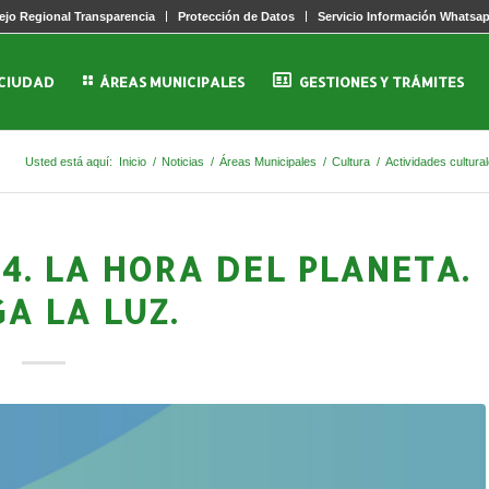
jo Regional Transparencia
Protección de Datos
Servicio Información Whatsa
 CIUDAD
ÁREAS MUNICIPALES
GESTIONES Y TRÁMITES
Usted está aquí:
Inicio
/
Noticias
/
Áreas Municipales
/
Cultura
/
Actividades cultura
4. LA HORA DEL PLANETA.
A LA LUZ.