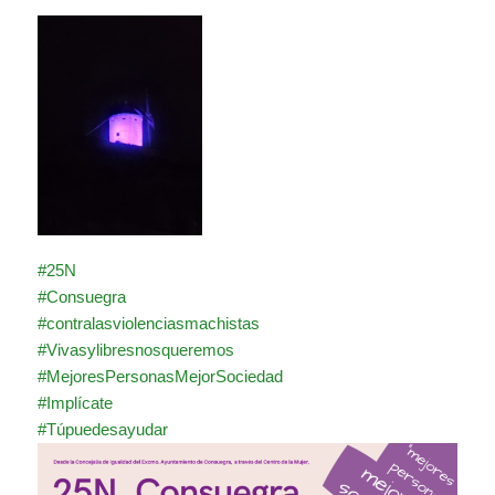
#25N
#Consuegra
#contralasviolenciasmachistas
#Vivasylibresnosqueremos
#MejoresPersonasMejorSociedad
#Implícate
#Túpuedesayudar