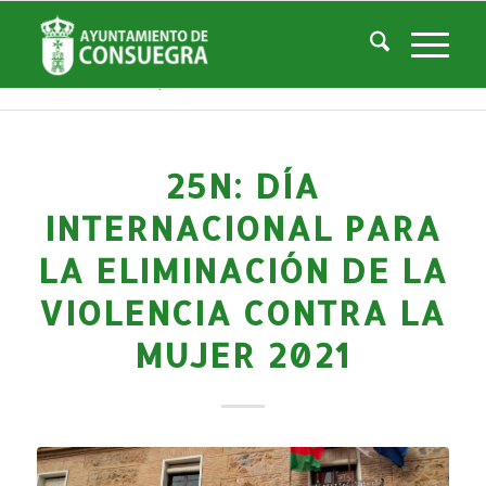
Noticias
Usted está aquí:
Inicio
/
Noticias
/
Áreas Municipales
/
Servicios Sociales
/
Centro de la Mujer
/
Actividades Centro Mujer
/
25N: Día Internacional para la Eliminación de la Violencia contra la M...
25N: DÍA
INTERNACIONAL PARA
LA ELIMINACIÓN DE LA
VIOLENCIA CONTRA LA
MUJER 2021