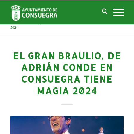
Noticias
Usted está aquí:
Inicio
/
Noticias
/
Áreas Municipales
/
Cultura
/
Teatro Don Quijote
/
Histórico de Eventos Teatro
/
EL GRAN BRAULIO, DE ADRIÁN CONDE EN CONSUEGRA TIENE MAGIA
2024
EL GRAN BRAULIO, DE
ADRIÁN CONDE EN
CONSUEGRA TIENE
MAGIA 2024