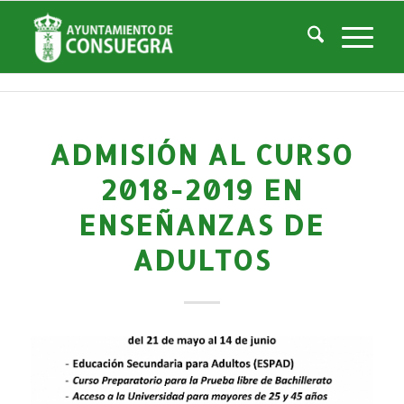
Noticias
Usted está aquí:
Inicio
/
Noticias
/
Áreas Municipales
/
Empleo y Desarrollo
/
Formacion
/
Admisión al curso 2018-2019 en enseñanzas de adultos
ADMISIÓN AL CURSO
2018-2019 EN
ENSEÑANZAS DE
ADULTOS