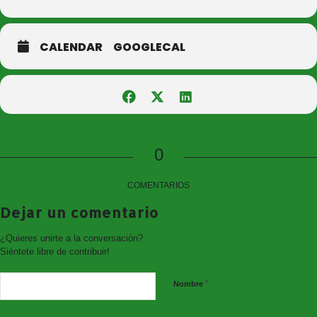
CALENDAR
GOOGLECAL
0
COMENTARIOS
Dejar un comentario
¿Quieres unirte a la conversación?
Siéntete libre de contribuir!
*
Nombre