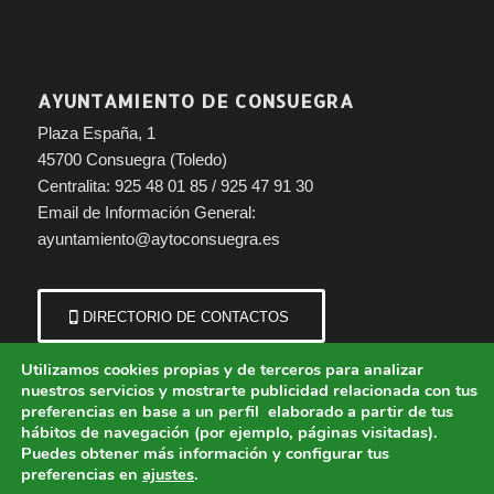
AYUNTAMIENTO DE CONSUEGRA
Plaza España, 1
45700 Consuegra (Toledo)
Centralita: 925 48 01 85 / 925 47 91 30
Email de Información General:
ayuntamiento@aytoconsuegra.es
DIRECTORIO DE CONTACTOS
Utilizamos cookies propias y de terceros para analizar
nuestros servicios y mostrarte publicidad relacionada con tus
preferencias en base a un perfil elaborado a partir de tus
hábitos de navegación (por ejemplo, páginas visitadas).
Puedes obtener más información y configurar tus
preferencias en
ajustes
.
© Copyright - Ayuntamiento de Consuegra (Toledo) | Portal municipal.