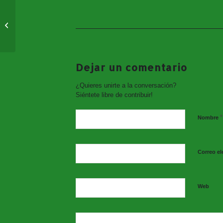
Liga Fútbol Sala
Femenino 10ª Jornada
2017/2018
Dejar un comentario
¿Quieres unirte a la conversación?
Siéntete libre de contribuir!
*
Nombre
Correo el
Web