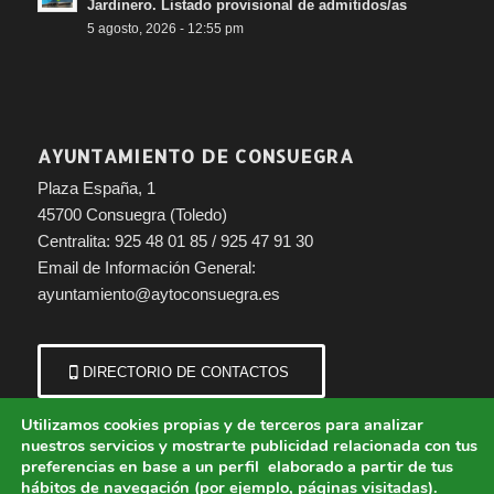
Jardinero. Listado provisional de admitidos/as
5 agosto, 2026 - 12:55 pm
AYUNTAMIENTO DE CONSUEGRA
Plaza España, 1
45700 Consuegra (Toledo)
Centralita: 925 48 01 85 / 925 47 91 30
Email de Información General:
ayuntamiento@aytoconsuegra.es
DIRECTORIO DE CONTACTOS
Utilizamos cookies propias y de terceros para analizar
nuestros servicios y mostrarte publicidad relacionada con tus
preferencias en base a un perfil elaborado a partir de tus
hábitos de navegación (por ejemplo, páginas visitadas).