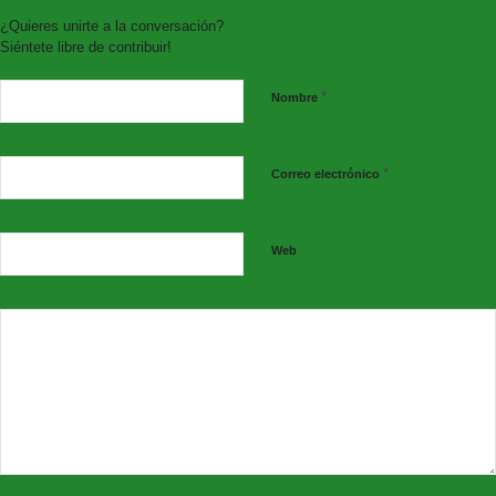
¿Quieres unirte a la conversación?
Siéntete libre de contribuir!
*
Nombre
*
Correo electrónico
Web