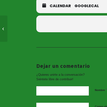
CALENDAR
GOOGLECAL
Campaña Escolar «Las
Brujas Madrinas. El
Cofre de los Deseos»
Dejar un comentario
¿Quieres unirte a la conversación?
Siéntete libre de contribuir!
*
Nombre
Correo el