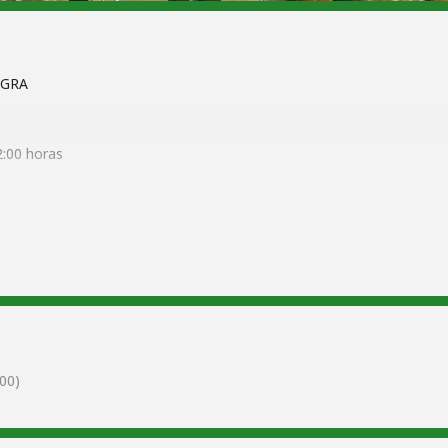
EGRA
2:00 horas
za de Consuegra
a Municipal de Música y Danza de Consuegra destinada a alumnado de 
la Campaña Escolar Al Teatro por 1€.
00)