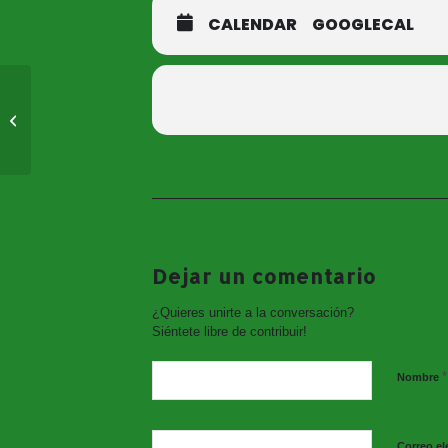
CALENDAR
GOOGLECAL
8 de Marzo Día
Internacional de las
Mujeres 2018.
Programación
Dejar un comentario
¿Quieres unirte a la conversación?
Siéntete libre de contribuir!
*
Nombre
Correo el