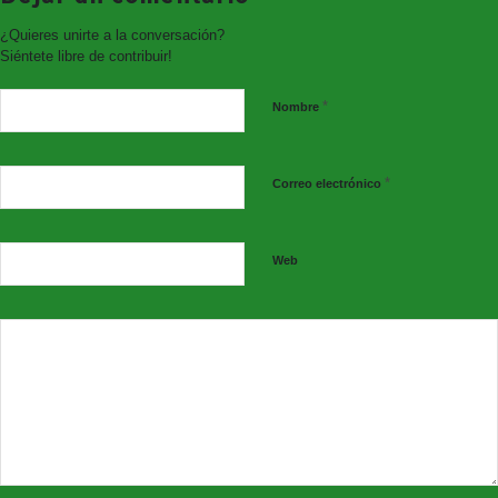
¿Quieres unirte a la conversación?
Síguenos en nuestras redes sociales:
Siéntete libre de contribuir!
*
Nombre
*
Correo electrónico
Web