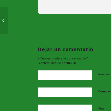
Jornada Formativa
«Paremos la
explotación sexual»
Dejar un comentario
¿Quieres unirte a la conversación?
Siéntete libre de contribuir!
*
Nombre
Correo el
Web