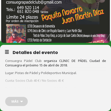
Detalles del evento
Consuegra Pádel Club
organiza CLINIC DE PÁDEL Ciudad de
Consuegra el próximo 15 de abril de 2018.
Lugar: Pistas de Pádel y Polideportivo Municipal.
Cuota: Socios Club 40 € / No Socios 45 €
Inscripciones en
consuegrapadelclub@gmail.com
Pago de cuota en la cuenta que figura en
cartel informativo
de CAJA
RURAL.
MÁS
Tlfs. 649 520 114 / 651 820 048 (tardes)