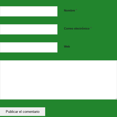
*
Nombre
Excmo. Ayuntamiento de Consuegra (Toledo)
*
Correo electrónico
Colabora
Web
Sakke Deportes
+ iNFO visita el facebook de Consuegra Padel Club