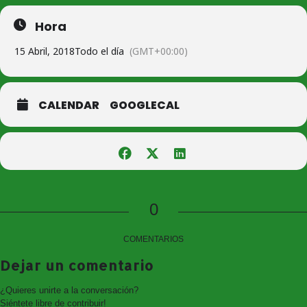
Límite 24 plazas por orden de inscripción
Hora
ENTRADA GRATUÍTA PARA TODOS LOS PÚBLICOS
15 Abril, 2018
Todo el día
(GMT+00:00)
Programación:
10:00: Desayuno de bienvenida
CALENDAR
GOOGLECAL
10:45: Inicio del Clinic con Paquito Navarro y Juan Martín Díaz / Test
de Palas Drop-Shop, a cargo de Juan Carlos Dezeo (Obsequio de
polo Drop-Shop).
13:30: Partido de exhibición
15:00: Comida
0
Patrocina:
COMENTARIOS
Dejar un comentario
¿Quieres unirte a la conversación?
Siéntete libre de contribuir!