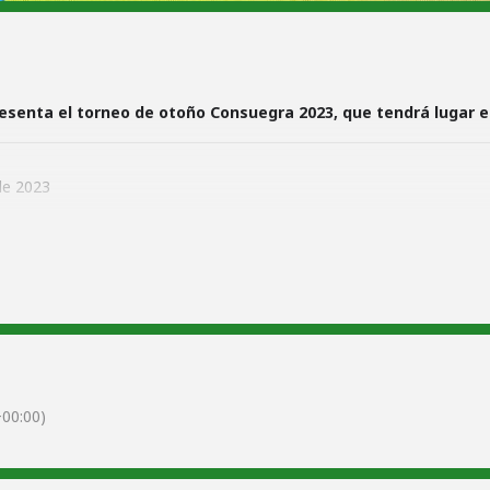
esenta el torneo de otoño Consuegra 2023, que tendrá lugar 
de 2023
 en las pistas del Polideportivo.
ortivo Municipal.
cios del Club, 6€ para invitados. No se ofrecerán bocadillos.
00:00)
4 323 / 656 650 132
A