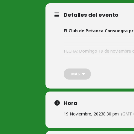
Detalles del evento
El Club de Petanca Consuegra pr
FECHA: Domingo 19 de noviembre 
HORA: 8:30 de la mañana.
INSCRIPCIONES hasta las 8:45 ghoras
MÁS
MODALIDAD: Equipos por sorteo.
SISTEMA: Directa y consolación.
LUGAR: Pistas de Petanca en Polidep
Hora
CUOTA de PARTICIPACIÓN: 4€ para so
19 Noviembre, 2023
8:30 pm
(GMT+
CONTACTO E INFORMACIÓN: 640 79
PREMIOS CLASIFICACIÓN DIRECT