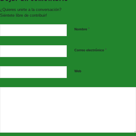
¿Quieres unirte a la conversación?
Siéntete libre de contribuir!
*
Nombre
*
Correo electrónico
Web