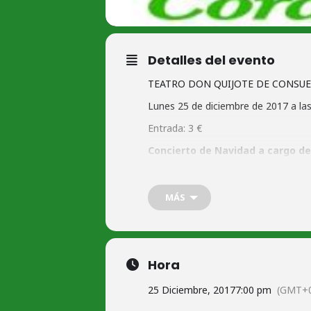
Detalles del evento
TEATRO DON QUIJOTE DE CONSU
Lunes 25 de diciembre de 2017 a la
Entrada: 3 €
Concierto de Navidad a cargo 
Venta de entradas en taquilla
jueves y viernes de 11:30 a 13:30h.;
MÁS
jueves de 18:30 a 20:30h.;
y dos horas antes del espectáculo.
También en
ww.giglon.com
Hora
25 Diciembre, 2017
7:00 pm
(GMT+0