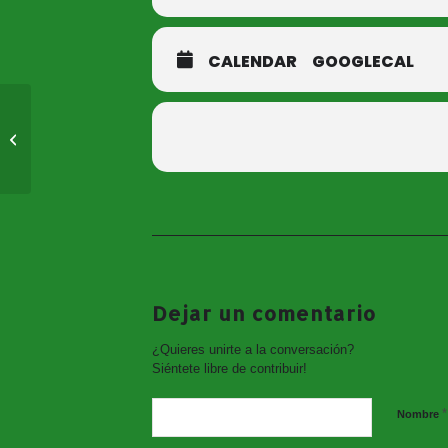
CALENDAR
GOOGLECAL
IV Festival de
Villancicos Consuegra
2017
Dejar un comentario
¿Quieres unirte a la conversación?
Siéntete libre de contribuir!
*
Nombre