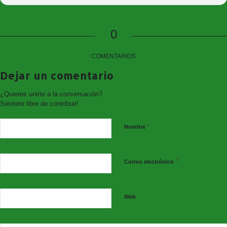
Concierto de Aulas II Escuela Municipal de Música
Jueves 19 de diciembre de 2018 a las 20:30 horas
0
Entrada: 1€
COMENTARIOS
Dejar un comentario
¿Quieres unirte a la conversación?
Siéntete libre de contribuir!
*
Nombre
Concierto de Navidad Escuela Municipal de Música
*
Correo electrónico
Viernes 20 de diciembre de 2018 a las 20:30 horas
Entrada: 1€
Web