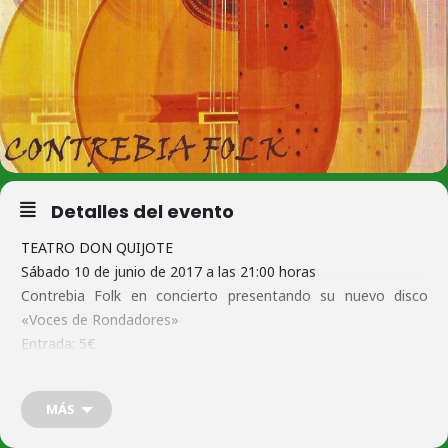
Detalles del evento
TEATRO DON QUIJOTE
Sábado 10 de junio de 2017 a las 21:00 horas
Contrebia Folk en concierto presentando su nuevo disco
«Voces de Rondadores»
Entrada: 5€
Repertorio:
1.-El Pino.
MÁS
2.-A la luz del cigarro.
3.-Si tú me lo das.