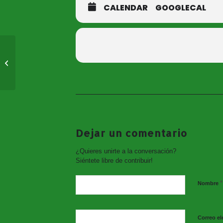
CALENDAR
GOOGLECAL
Cartas de Amor
Dejar un comentario
¿Quieres unirte a la conversación?
Siéntete libre de contribuir!
*
Nombre
Correo el