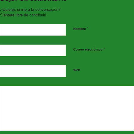
¿Quieres unirte a la conversación?
Siéntete libre de contribuir!
*
Nombre
*
Correo electrónico
Web
#Responsabilidad