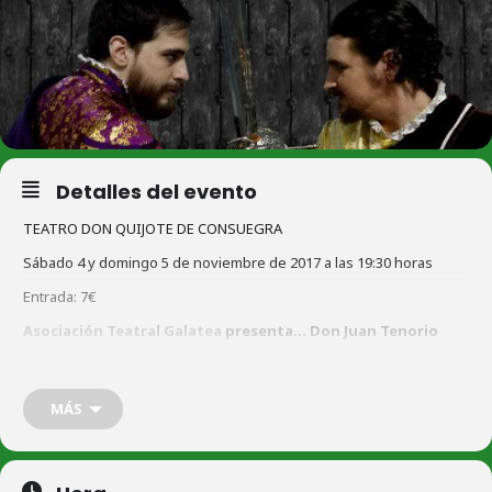
Detalles del evento
TEATRO DON QUIJOTE DE CONSUEGRA
Sábado 4 y domingo 5 de noviembre de 2017 a las 19:30 horas
Entrada: 7€
Asociación Teatral Galatea
presenta… Don Juan Tenorio
A beneficio de AECC Contra el cáncer infantil.
Adaptación de la obra de José Zorrilla que materializa el famoso
MÁS
mito de don Juan.
Venta de entradas en taquilla
jueves y viernes de 11:30 a 13:30h.;