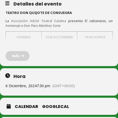
Detalles del evento
TEATRO DON QUIJOTE DE CONSUEGRA
La
Asociación Adriel Teatral Galatea
presenta
El calzonazos, un
homenaje a Don Paco Martínez Soria
VIERNES
6 DE DICIEMBRE
19:30 HORAS
DE 2024
MÁS
SÁBADO
7 DE DICIEMBRE
19:30 HORAS
DE 2024
Hora
6 Diciembre, 2024
7:30 pm
(GMT+00:00)
VENTA A PARTIR DEL 11 DE NOVIEMBRE
EL CALZONAZOS
Los días 6 y 7 de DICIEMBRE a las 19:30 h.
CALENDAR
GOOGLECAL
Entradas 10€