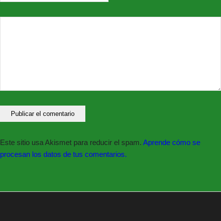
Venta de
Entradas en
Taquilla
Jueves y viernes de 11:30 a 13:30h.;
jueves de 18:30 a 20:30h.;
y dos horas antes del evento.
Este sitio usa Akismet para reducir el spam.
Aprende cómo se
También en
www.giglon.com
procesan los datos de tus comentarios.
Síguenos en nuestras redes sociales: