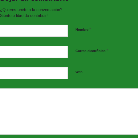
#Corresponsabilidad
¿Quieres unirte a la conversación?
Información y contacto
Siéntete libre de contribuir!
Centro de la Mujer de Consuegra
*
Nombre
Concejalía de Servicios Sociales,
Educación e Igualdad
Excmo. Ayuntamiento de Consuegra
(Toledo)
*
Correo electrónico
45700 Calle Don Vidal, 1-Bajo (Antiguo
Convento PPFF)
Tlf. 925 46 75 71
centromujer@aytoconsuegra.es
Web
Síguenos en nuestras redes sociales: