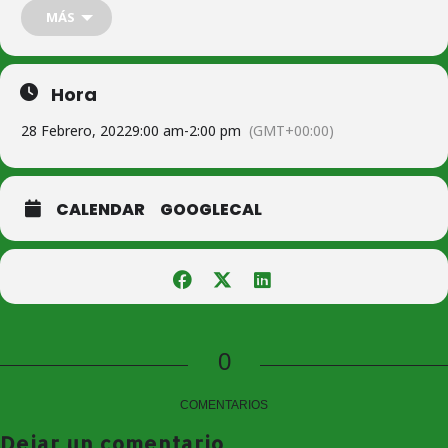
Dentro del
Plan Corresponsables,
el Ayuntamiento de
MÁS
Consuegra pone en marcha para los
días 28 de febrero y 1 de
marzo
(días no lectivos) un
servicio lúdico y educativo
para
niños y niñas de 3 a 14 años:
Hora
Campamento «FÁBRICA DE TRAVESURAS», en el Colegio Miguel de
Cervantes.
28 Febrero, 2022
9:00 am
-
2:00 pm
(GMT+00:00)
Horario de 9 a 14 horas
*(opción de horario ampliado de 8 a 15 horas)
El objetivo es facilitar que niños y niñas del municipio disfruten en
estos días sin colegio, de actividades de ocio, al tiempo que
CALENDAR
GOOGLECAL
permite a las familias, la conciliación de su vida laboral y familiar.
El servicio es gratuito y las inscripciones se realizarán rellenando
el formulario y enviándolo a:
gestiondeportiva14treinta@hotmail.com
Más información en el teléfono/whatsapp: 667465151.
Plazas limitadas y sujetas a la normativa COVID.
0
Ficha de inscripción
COMENTARIOS
#Derechoaconciliar
#Conciliaciónfamiliarypersonal
Dejar un comentario