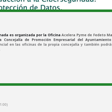
rnada es organizada por la Oficina
Acelera Pyme de Fedeto Ma
a Concejalía de Promoción Empresarial del Ayuntamiento
ncial en las oficinas de la propia concejalía y también podrá
.
s 10:30h.
esencial en la Concejalía de Promoción Económica y por la pla
.es/ciberseguridad-basica-para-tu-empresa/
1:00)
entas básicas que debes tener activados para reducir un ciberataqu