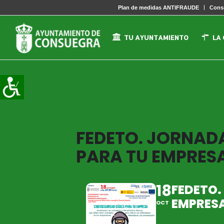
Plan de medidas ANTIFRAUDE
Conse
TU AYUNTAMIENTO
LA
FEDETO. JORNAD
PARA TU EMPRES
18
FEDETO.
EMPRES
OCT