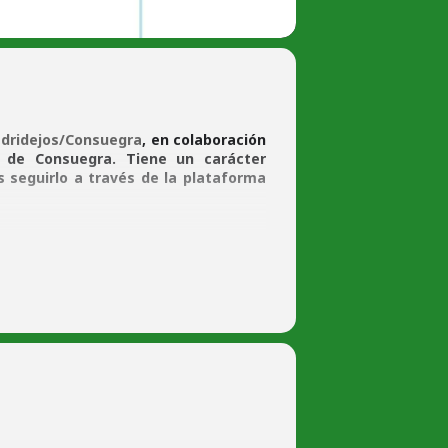
dridejos/Consuegra
, en colaboración
 de Consuegra. Tiene un carácter
s seguirlo a través de la plataforma
taforma
ZOOM
.. Te facilitamos enlace al
e en tus dispositivos informáticos y de