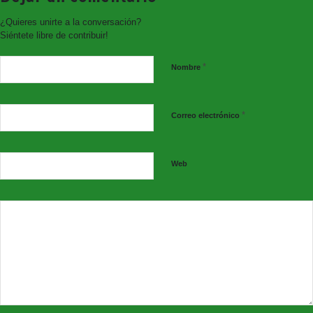
¿Quieres unirte a la conversación?
Siéntete libre de contribuir!
*
Nombre
*
Correo electrónico
Web