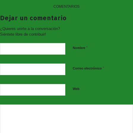
COMENTARIOS
Dejar un comentario
¿Quieres unirte a la conversación?
Siéntete libre de contribuir!
*
Nombre
*
Correo electrónico
Web