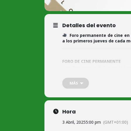
Detalles del evento
Foro permanente de cine en
a los primeros jueves de cada m
FORO DE CINE PERMANENTE
Foro Permanente de Cine en el Ce
Jueves 3 de ABRIL de 2025, a las 17
MÁS
Entrada libre hasta completar aforo
No recomendada a menores de 12 
Lugar: Sala polivalente Centro Mujer
Hora
Sinopsis:
3 Abril, 2025
5:00 pm
(GMT+01:00)
Sinopsis: En los 90, la situación pol