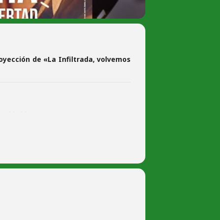
oyección de «La Infiltrada, volvemos
ia Meddour.
 sueña con ser estilista, suele acudir a la