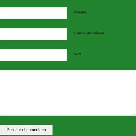
*
Nombre
Entrada desde 3 € en un
CLICK
*
ESTRELLAS DE LA MAGIA
Correo electrónico
Web