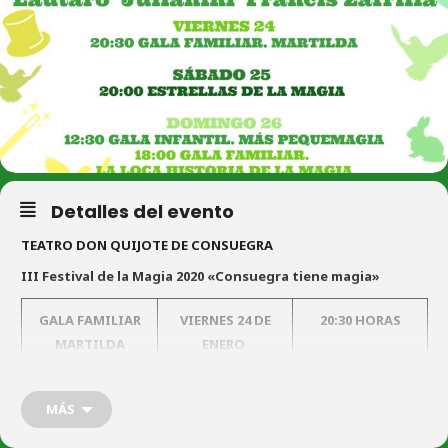
Detalles del evento
TEATRO DON QUIJOTE DE CONSUEGRA
III Festival de la Magia 2020 «Consuegra tiene magia»
GALA FAMILIAR
VIERNES 24 DE
20:30 HORAS
MARTILDA
ENERO
ESTRELLAS
SÁBADO 25 DE
20:00 HORAS
MÁS
DE LA MAGIA
ENERO