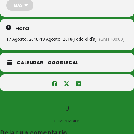
(*) Posibilidad de equipos mixtos si así se requiere.
MÁS
Benjamín ¡NOVEDAD!
Infantil de 10 a 12 años
Hora
Juvenil de 12 a 15 años
17 Agosto, 2018
-
19 Agosto, 2018
(Todo el día)
(GMT+00:00)
Senior a partir de 16 años
TROFEOS + PREMIOS.
CALENDAR
GOOGLECAL
+ iNFO
0
COMENTARIOS
Dejar un comentario