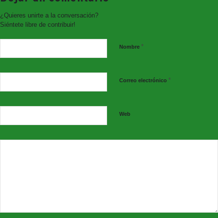
¿Quieres unirte a la conversación?
Siéntete libre de contribuir!
*
Nombre
*
Correo electrónico
Web