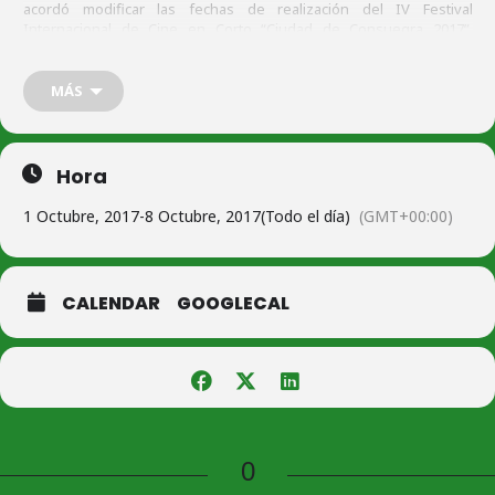
acordó modificar las fechas de realización del IV Festival
Internacional de Cine en Corto “Ciudad de Consuegra 2017”,
previsto para las fechas del 21 al 28 de mayo de 2017, y que
finalmente se realizará del 1 al 8 de octubre de 2017.
MÁS
+ INFO
Hora
1 Octubre, 2017
-
8 Octubre, 2017
(Todo el día)
(GMT+00:00)
CALENDAR
GOOGLECAL
0