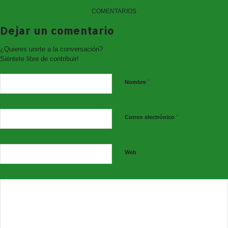
COMENTARIOS
Dejar un comentario
¿Quieres unirte a la conversación?
Siéntete libre de contribuir!
*
Nombre
*
Correo electrónico
Web