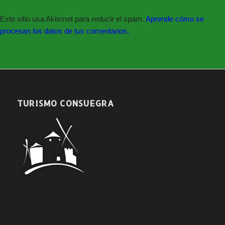
Venta de Entradas en taquilla
Este sitio usa Akismet para reducir el spam.
Aprende cómo se
jueves y viernes de 11:30 a 13:30h.;
jueves de 18:30 a 20:30h.;
procesan los datos de tus comentarios.
y dos horas antes de la función.
También en
www.giglon.com
TURISMO CONSUEGRA