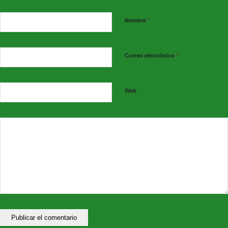
*
Nombre
*
Correo electrónico
Web
#culturasegura