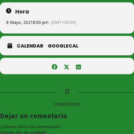
Entrada Adulto: 3 €
El nuevo y mágico show de Francis Zafrilla
Hora
Mister Fantastic!
8 Mayo, 2021
8:00 pm
(GMT+00:00)
Disfrutaréis de un espectáculo lleno de ritmo, locuras
divertidísimas y nuevos amigos, como el simpático: Ringo Rabbit.
La Magia se complementa con distintas disciplinas artísticas como la
CALENDAR
GOOGLECAL
música en directo, el teatro de sombras y muchísimas sorpresas
más. Un show diseñado para toda la familia y todas las edades
donde se tiene en cuenta el momento actual, pero sin dejar por ello
de disfrutar lo más mínimo de la actuación.
Programa Actuamos Cofinanciado por la Junta de Comunidades de
Castilla La Mancha y El Excmo. Ayuntamiento de Consuegra.
0
COMENTARIOS
Dejar un comentario
¿Quieres unirte a la conversación?
Siéntete libre de contribuir!