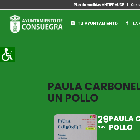
Plan de medidas ANTIFRAUDE
Conse
TU AYUNTAMIENTO
LA
PAULA CARBONELL
UN POLLO
29
PAULA C
POLLO
NOV