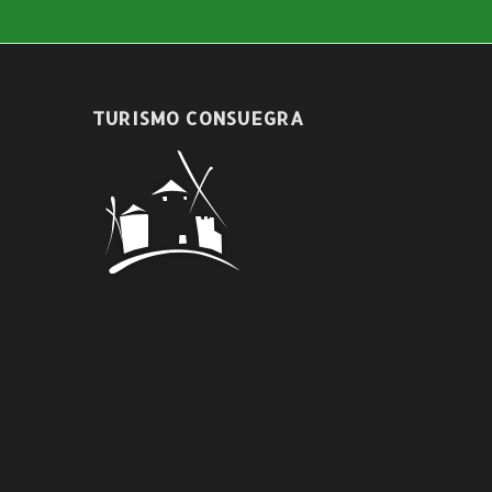
TURISMO CONSUEGRA
#culturasegura #EsteVirusLoParamo
Venta de Entradas en taquilla
jueves y viernes de 11:30 a 13:30h.;
jueves de 18:30 a 20:30h.;
y dos horas antes de la función.
También en
www.giglon.com