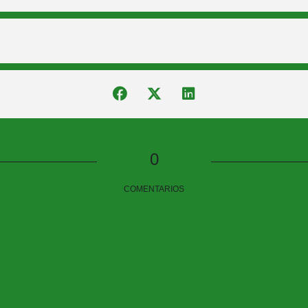
ustrados de los que somos coautores.
r la Junta de Comunidades de Castilla La Mancha y El Excmo. Ayun
0
COMENTARIOS