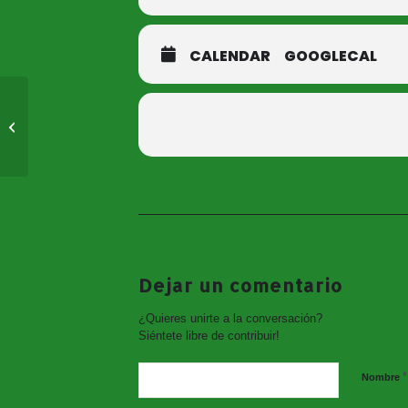
Queralt, a partir de los álbumes il
Programa Actuamos Cofinanciado po
CALENDAR
GOOGLECAL
Mi sentir el nuevo
espectáculo de María
Rubí
Dejar un comentario
¿Quieres unirte a la conversación?
Siéntete libre de contribuir!
*
Nombre