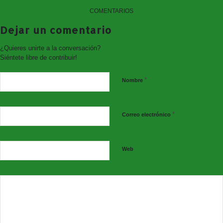
COMENTARIOS
Dejar un comentario
¿Quieres unirte a la conversación?
Siéntete libre de contribuir!
*
Nombre
*
Correo electrónico
Web