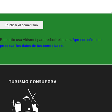
#JuntosLoConseguiremos #NoBajesLaGuardia
#NoLoTiresPorLaBorda #Responsabilidad
Este sitio usa Akismet para reducir el spam.
Aprende cómo se
procesan los datos de tus comentarios.
TURISMO CONSUEGRA