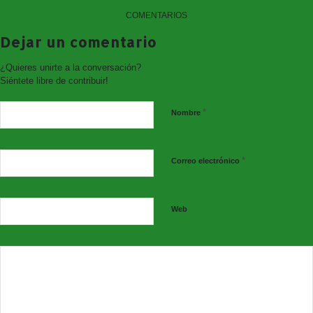
COMENTARIOS
Dejar un comentario
¿Quieres unirte a la conversación?
C) Ruegos y preguntas
Siéntete libre de contribuir!
No se establece turno de ruegos y preguntas.
*
Nombre
Decreto convocatoria Pleno Ordinario
*
Correo electrónico
Acta Sesión Ordinaria 14/06/2023
Web
Audio
(RadioConsuegra
107.1)
Síguenos en nuestras redes sociales: