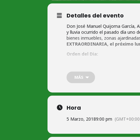
Detalles del evento
Don José Manuel Quijorna García, A
y lluvia ocurrido el pasado día uno
bienes inmuebles, zonas ajardinadas
EXTRAORDINARIA, el próximo lune
Orden del Dia:
1. Pronunciamiento de Pleno sobre u
2. Solicitud al Consejo de Ministr
MÁS
civil” (art. 23 Ley 17/2015).
3. Solicitud de ayuda y/o auxilio a t
Resolución de la convocatoria y 
Hora
5 Marzo, 2018
9:00 pm
(GMT+00:00