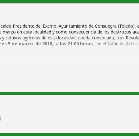
lcalde-Presidente del Excmo. Ayuntamiento de Consuegra (Toledo), c
 de marzo en esta localidad y como consecuencia de los destrozos aca
 y cultivos agrícolas de esta localidad, queda convocada, tras Resolu
s 5 de marzo de 2018, a las 21:00 horas,
en el Salón de Actos 
rgencia de la sesión (art. 79 ROF).
os para que declare al municipio de Consuegra “zona afectada gravem
odas las AAPPSS para paliar la situación.
orden del día pleno 5/03/2018 (pdf)
)