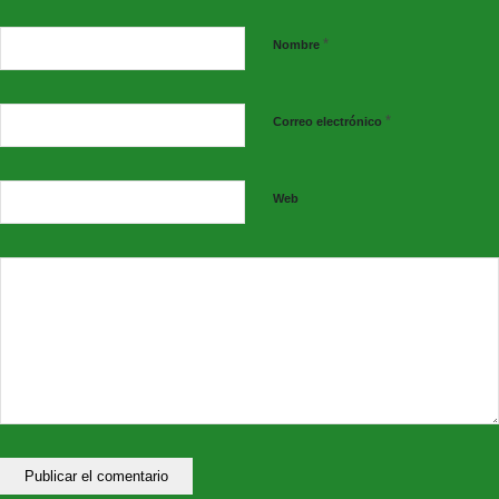
*
Nombre
C) Ruegos y preguntas
No se incluye turno de ruegos y preguntas.
*
Correo electrónico
Decreto convocatoria Pleno Extraordinario y Urgente 20/03/2024
Web
Síguenos en nuestras redes sociales: