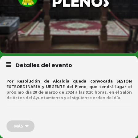
Detalles del evento
Por Resolución de Alcaldía queda convocada SESIÓN
EXTRORDINARIA y URGENTE del Pleno, que tendrá lugar el
próximo día 20 de marzo de 2024 a las 9:30 horas, en el Salón
de Actos del Ayuntamiento y el siguiente orden del día.
ORDEN DEL DÍA
MÁS
A)
P
ar
t
e
resolutiva