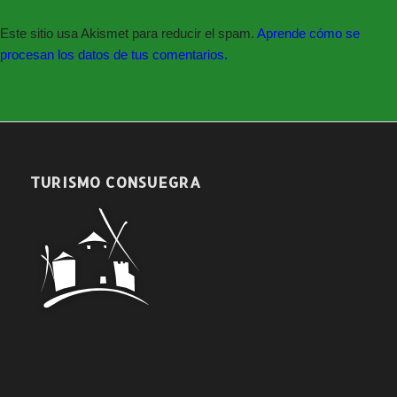
2022).
12.Dar cuenta: Periodo medio de pago e informe de
Este sitio usa Akismet para reducir el spam.
Aprende cómo se
morosidad del 3º trimestre 2022.
procesan los datos de tus comentarios.
13.Dar cuenta de los Decretos de Alcaldía número 1220 a
1551 del año 2022.
C) Ruegos y preguntas
14. Ruegos y preguntas
TURISMO CONSUEGRA
Anuncio de la convocatoria
Decreto convocatoria Pleno Ordinario 25/11/2022
Acta Sesión Ordinaria 25/11/2022 (próximamente)