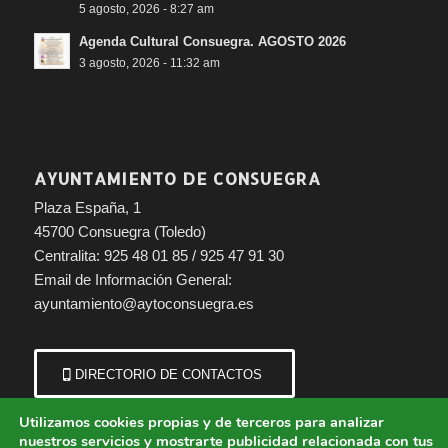
5 agosto, 2026 - 8:27 am
Agenda Cultural Consuegra. AGOSTO 2026
3 agosto, 2026 - 11:32 am
AYUNTAMIENTO DE CONSUEGRA
#Responsabilidad
Plaza España, 1
45700 Consuegra (Toledo)
Centralita: 925 48 01 85 / 925 47 91 30
Email de Información General:
ayuntamiento@aytoconsuegra.es
DIRECTORIO DE CONTACTOS
Utilizamos cookies propias y de terceros para analizar
nuestros servicios y mostrarte publicidad relacionada con tus