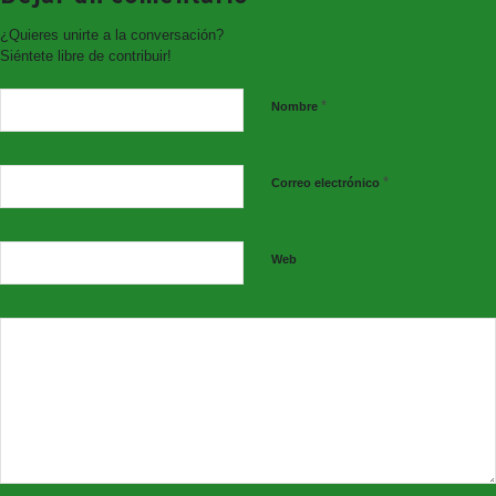
¿Quieres unirte a la conversación?
Siéntete libre de contribuir!
*
Nombre
*
Correo electrónico
Web