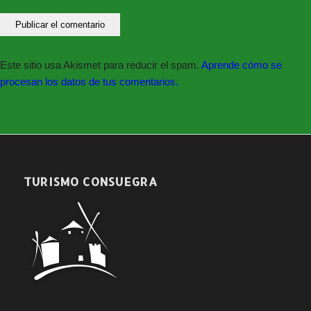
#JuntosLoConseguiremos #NoBajesLaGuardia
#NoLoTiresPorLaBorda #Responsabilidad
Este sitio usa Akismet para reducir el spam.
Aprende cómo se
procesan los datos de tus comentarios.
TURISMO CONSUEGRA