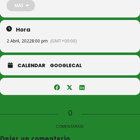
MÁS
Entrada/Donativo: 1€.
Hora
Pregón a cargo del Rvdo. Sr. D. Juan Alberto Ramírez Avilés. Párroco
de Urda.
2 Abril, 2022
8:00 pm
(GMT+00:00)
Cerrará el acto la
Banda Sinfónica de Consuegra.
Director: Vicente M. Palop Valero.
CALENDAR
GOOGLECAL
0
COMENTARIOS
Dejar un comentario