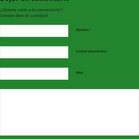
¿Quieres unirte a la conversación?
Siéntete libre de contribuir!
*
Nombre
Colabora el Excmo. Ayuntamiento de Consuegra.
*
Correo electrónico
Venta de Entradas en Taquilla
Jueves y viernes de 11:30 a 13:30h.;
jueves de 18:30 a 20:30h.;
Web
y dos horas antes del evento.
También en
www.giglon.com
Síguenos en nuestras redes sociales: