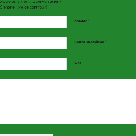
¿Quieres unirte a la conversación?
Siéntete libre de contribuir!
*
Nombre
*
Correo electrónico
Web