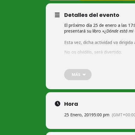
Detalles del evento
El próximo día 25 de enero a las 17:
presentará su libro «
¿Dónde está mi 
Esta vez, dicha actividad va dirigi
No os olvidéis, será divertido.
INFORMACIÓN Y CONTACTO
MÁS
Hora
25 Enero, 2019
5:00 pm
(GMT+00:0
Biblioteca Pública Municipal de