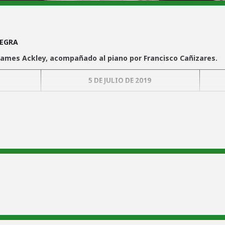
UEGRA
James Ackley, acompañado al piano por Francisco Cañizares.
5 DE JULIO DE 2019
yecto de accesibilidad a los molinos)