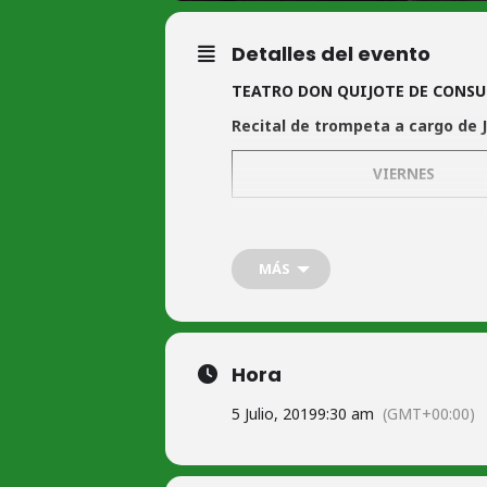
Detalles del evento
TEATRO DON QUIJOTE DE CONS
Recital de trompeta a cargo de 
VIERNES
Entrada 3 € (A beneficio del pro
MÁS
+ iNFO
Venta de Entradas en taquilla
jueves y viernes de 11:30 a 13:30h.;
Hora
jueves de 18:30 a 20:30h.;
y dos horas antes de la función.
5 Julio, 2019
9:30 am
(GMT+00:00)
También en
www.giglon.com