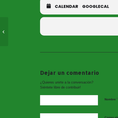
CALENDAR
GOOGLECAL
Atardeceres en Vivo.
Concierto de Ombligo
Dejar un comentario
¿Quieres unirte a la conversación?
Siéntete libre de contribuir!
*
Nombre
Correo el