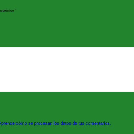
*
ectrónico
es
0 horas.
íaz Cordovés, núm. 6-1ª
Aprende cómo se procesan los datos de tus comentarios.