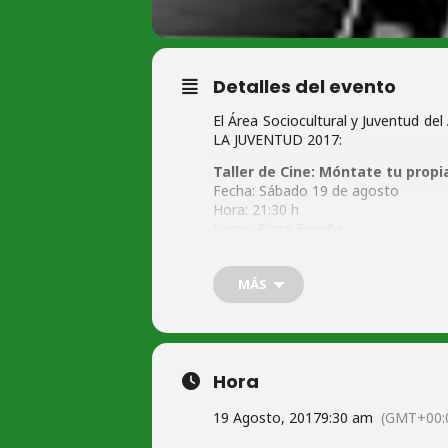
Detalles del evento
El Área Sociocultural y Juventud 
LA JUVENTUD 2017:
Taller de Cine: Móntate tu propia
Fecha: Sábado 19 de agosto
Hora: 21:30 h
Lugar: Plaza España
Dirigido a jóvenes a partir de 7 año
(*) Con Carlos Valle y Julián Lominc
MÁS
(**) Pueden asistir las familias con su
(***) Los alumn@s deberán traer sus 
Ficha de Inscripción:
Hora
19 Agosto, 2017
9:30 am
(GMT+00: