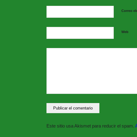
Correo el
Web
Información e Inscripcion
Punto de Información Juvenil (PIJ)
Horario de Atención de 10:00 a 13:0
Centro de Día / Calle Gumersindo D
Tlf. 925475209
pinfjuvenil@aytoconsuegra.es
Este sitio usa Akismet para reducir el spam.