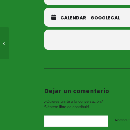
CALENDAR
GOOGLECAL
Taller de Educación
Víal. Semana de la
Juventud 2017
PROGRAMACIÓN COMPLETA SEMAN
Dejar un comentario
¿Quieres unirte a la conversación?
Siéntete libre de contribuir!
*
Nombre