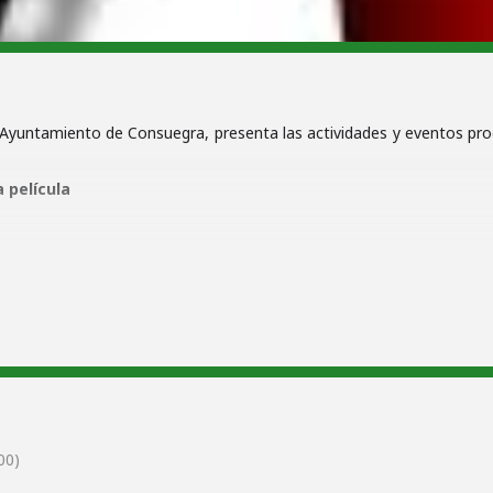
del Ayuntamiento de Consuegra, presenta las actividades y eventos
 película
s
har, animador de la película nominada al Oscar «Chico y Rita» de Fern
s hijos.
bicicletas
00)