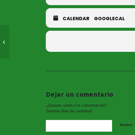
CALENDAR
GOOGLECAL
Presentación del libro
«El Paraiso de las
mujeres perdidas»
Dejar un comentario
¿Quieres unirte a la conversación?
Siéntete libre de contribuir!
*
Nombre