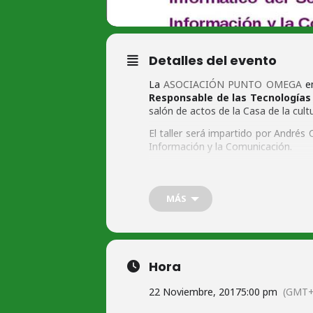
Detalles del evento
La
ASOCIACIÓN PUNTO OMEGA
en
Responsable de las Tecnologías 
salón de actos de la Casa de la cul
El taller será impartido por Andrés
Información y la Comunicación.
Dirigido especialmente a padres y 
Entrada libre y gratuíta.
MÁS
+ Info
Hora
22 Noviembre, 2017
5:00 pm
(GMT+