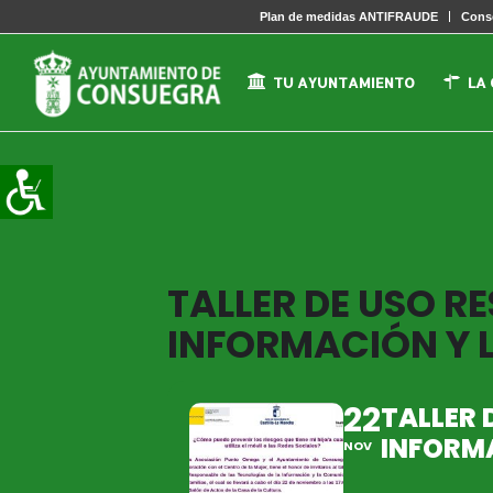
Plan de medidas ANTIFRAUDE
Conse
TU AYUNTAMIENTO
LA
TALLER DE USO R
INFORMACIÓN Y 
22
TALLER 
INFORMA
NOV